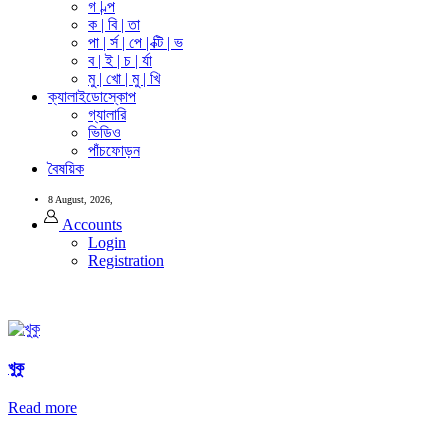
গ | ল্প
ক | বি | তা
পা | র্স | পে | ক্টি | ভ
ব | ই | চ | র্যা
মু | খো | মু | খি
ক্যালাইডোস্কোপ
গ্যালারি
ভিডিও
পাঁচফোড়ন
বৈষয়িক
8 August, 2026,
Accounts
Login
Registration
খুকু
Read more