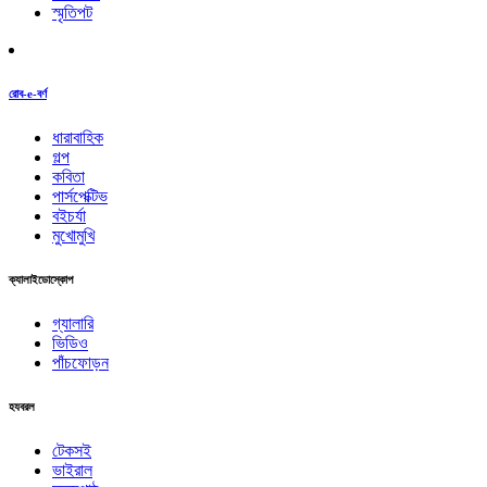
স্মৃতিপট
রোব-e-বর্ণ
ধারাবাহিক
গল্প
কবিতা
পার্সপেক্টিভ
বইচর্যা
মুখোমুখি
ক্যালাইডোস্কোপ
গ্যালারি
ভিডিও
পাঁচফোড়ন
হযবরল
টেকসই
ভাইরাল