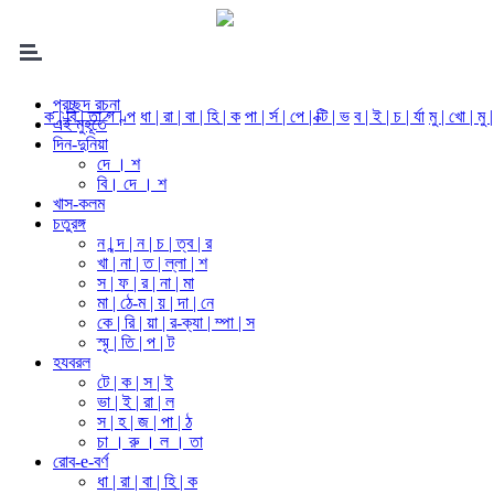
প্রচ্ছদ রচনা
ক | বি | তা
গ | ল্প
ধা | রা | বা | হি | ক
পা | র্স | পে | ক্টি | ভ
ব | ই | চ | র্যা
মু | খো | মু 
এই মুহূর্তে
দিন-দুনিয়া
দে । শ
বি। দে । শ
খাস-কলম
চতুরঙ্গ
ন | ন্দ | ন | চ | ত্ব | র
খা | না | ত | ল্লা | শ
স | ফ | র | না | মা
মা | ঠে-ম | য় | দা | নে
কে | রি | য়া | র-ক্যা | ম্পা | স
স্মৃ | তি | প | ট
হযবরল
টে | ক | স | ই
ভা | ই | রা | ল
স | হ | জ | পা | ঠ
চা । রু । ল । তা
রোব-e-বর্ণ
ধা | রা | বা | হি | ক