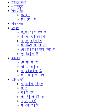
প্রচ্ছদ রচনা
এই মুহূর্তে
দিন-দুনিয়া
দে । শ
বি। দে । শ
খাস-কলম
চতুরঙ্গ
ন | ন্দ | ন | চ | ত্ব | র
খা | না | ত | ল্লা | শ
স | ফ | র | না | মা
মা | ঠে-ম | য় | দা | নে
কে | রি | য়া | র-ক্যা | ম্পা | স
স্মৃ | তি | প | ট
হযবরল
টে | ক | স | ই
ভা | ই | রা | ল
স | হ | জ | পা | ঠ
চা । রু । ল । তা
রোব-e-বর্ণ
ধা | রা | বা | হি | ক
গ | ল্প
ক | বি | তা
পা | র্স | পে | ক্টি | ভ
ব | ই | চ | র্যা
মু | খো | মু | খি