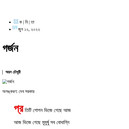
ক | বি | তা
জুন ১২, ২০২২
গর্জন
অয়ন চৌধুরী
অলঙ্করণ: দেব সরকার
প্র
তিটি গোপন ভিজে গেছে আজ
আজ ভিজে গেছে মুমুর্ষু সব বোধাগ্নি