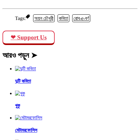
Tags:
অয়ন চৌধুরী
কবিতা
রোব-e-বর্ণ
❤ Support Us
আরও পড়ুন ➤
দুটি কবিতা
খুকু
মেটামরফোসিস