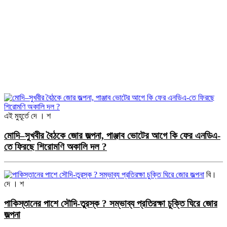
এই মুহূর্তে
দে । শ
মোদি–সুখবীর বৈঠকে জোর জল্পনা, পাঞ্জাব ভোটের আগে কি ফের এনডিএ-
তে ফিরছে শিরোমণি অকালি দল ?
বি।
দে । শ
পাকিস্তানের পাশে সৌদি-তুরস্ক ? সম্ভাব্য প্রতিরক্ষা চুক্তি ঘিরে জোর
জল্পনা