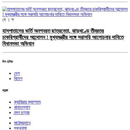
দে । শ
হাসপাতালের ভর্তি অনশনরত ছাত্রনেতা, ঝাড়খণ্ডে তীব্রতর
চাকরিপ্রার্থীদের আন্দোলন ! মুখ্যমন্ত্রীর সঙ্গে সরাসরি আলোচনার দাবিতে
বিধানসভা অভিযান
দিন-দুনিয়া
দেশ
বিদেশ
চতুরঙ্গ
ক্যারিয়ার ক্যাম্পাস
খানাতল্লাশ
নন্দন চত্বর
মাঠেময়দানে
সফরনামা