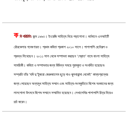
ক
বি পরিচিতি:
জন্ম ১৯৯৩। ইংরেজি সাহিত্য নিয়ে পড়াশোনা। বর্তমানে এনআইটি
রৌরকেলায় গবেষণারত। প্রথম কবিতা প্রকাশ ২০১০ সালে। পাশাপাশি ছোটগল্প ও
প্রবন্ধ লিখেছেন। ২০১১ সাল থেকে সম্পাদনা করছেন ‘স্রোত’ নামে বাংলা সাহিত্য
সাময়িকী। কবিতা ও সম্পাদনার জন্য বিভিন্ন সময়ে পুরস্কৃত ও সংবর্ধিত হয়েছেন৷
সম্প্রতি তাঁর ‘যদি দু’টুকরো জেরুজালেম ছুড়ে দাও ঝুলবারান্দা থেকেই’ কাব্যগ্রন্থের
জন্য পেয়েছেন অন্যমুখ সাহিত্য সম্মান এবং সাহিত্য-সংস্কৃতিতে বিশেষ অবদানের জন্য
লালগোলা উৎসবে বিশেষ সম্মানে সম্মানিত হয়েছেন। লেখালেখির পাশাপাশি চিত্র নিয়েও
চর্চা করেন।