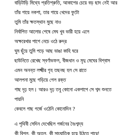
বাড়িটাড়ি মিথ্যে প্রতিশ্রুতি, আকাশের চেয়ে বড় ছাদ নেই আর
তাঁর গায়ে নকশা, তার গায়ে খেদের ফুটো
তুমি তাঁর ক্ষতস্থান মুছে নাও
নির্বাপিত আলোর শেষে মেঘ খুব ভারী হয়ে এলে
অক্ষরেখার পাশে নেচে ওঠে রুদ্র
ঘুম ছুঁয়ে তুমি পড়ে আছ ভাঙা কাহি ঘরে
ছাউনিতে রেখেছ স্বর্ণাভফল, বীজধান ও মৃদু মেঘের বিশ্বাস
এমন অনন্ত লক্ষ্মীর গৃহ তছনছ হল সে রাতে
আলপনা মুছে গড়িয়ে গেল রক্ত
গাছ দৃঢ় হল। আরও দৃঢ় তবু কোনো একপাপে সে শব্দ শুনতে
পায়নি
কেবলে গাছ গর্জে ওঠেনি কোনোদিন ?
এ পৃথিবী সেদিন দেখেছিল গর্জনের নৈঃশব্দ্য
কী বিপুল, কী অতল, কী সাংঘাতিক হয়ে উঠতে পারে!