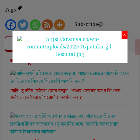
Tags:
Subscribe@
×
❤ Support Us
আরও পড়ুন ➤
মোদি–সুখবীর বৈঠকে জোর জল্পনা, পাঞ্জাব ভোটের আগে কি ফের
এনডিএ-তে ফিরছে শিরোমণি অকালি দল ?