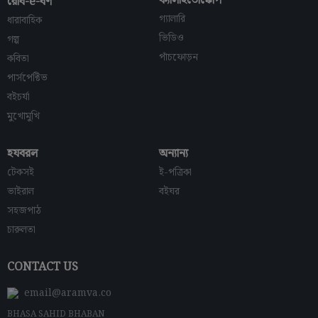
ক্যালাইডোস্কোপ
রোব-e-বর্ণ
গ্যালারি
ধারাবাহিক
ভিডিও
গল্প
পাঁচফোড়ন
কবিতা
পার্সপেক্টিভ
বইচর্যা
মুখোমুখি
হযবরল
অন্যান্য
টেকসই
ই-পত্রিকা
ভাইরাল
বইঘর
সহজপাঠ
চারুলতা
CONTACT US
email@aramva.co
BHASA SAHID BHABAN