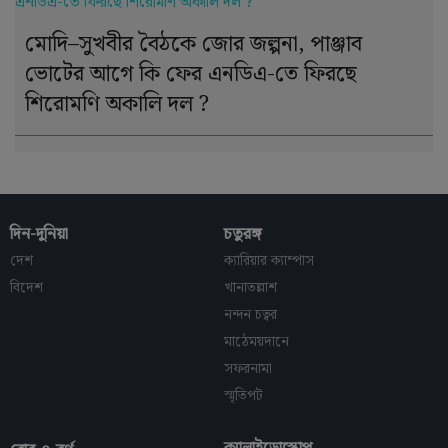
মোদি–সুখবীর বৈঠকে জোর জল্পনা, পাঞ্জাব
ভোটের আগে কি ফের এনডিএ-তে ফিরছে
শিরোমণি অকালি দল ?
দিন-দুনিয়া
চতুরঙ্গ
দেশ
ক্যারিয়ার ক্যাম্পাস
বিদেশ
খানাতল্লাশ
নন্দন চত্বর
মাঠেময়দানে
সফরনামা
স্মৃতিপট