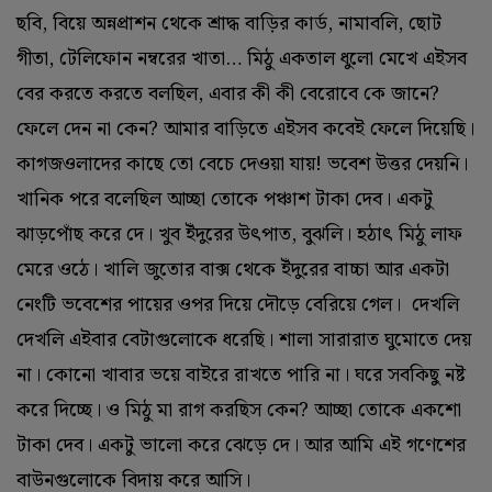
ছবি, বিয়ে অন্নপ্রাশন থেকে শ্রাদ্ধ বাড়ির কার্ড, নামাবলি, ছোট
গীতা, টেলিফোন নম্বরের খাতা… মিঠু একতাল ধুলো মেখে এইসব
বের করতে করতে বলছিল, এবার কী কী বেরোবে কে জানে?
ফেলে দেন না কেন? আমার বাড়িতে এইসব কবেই ফেলে দিয়েছি।
কাগজওলাদের কাছে তো বেচে দেওয়া যায়! ভবেশ উত্তর দেয়নি।
খানিক পরে বলেছিল আচ্ছা তোকে পঞ্চাশ টাকা দেব। একটু
ঝাড়পোঁছ করে দে। খুব ইঁদুরের উৎপাত, বুঝলি। হঠাৎ মিঠু লাফ
মেরে ওঠে। খালি জুতোর বাক্স থেকে ইঁদুরের বাচ্চা আর একটা
নেংটি ভবেশের পায়ের ওপর দিয়ে দৌড়ে বেরিয়ে গেল। দেখলি
দেখলি এইবার বেটাগুলোকে ধরেছি। শালা সারারাত ঘুমোতে দেয়
না। কোনো খাবার ভয়ে বাইরে রাখতে পারি না। ঘরে সবকিছু নষ্ট
করে দিচ্ছে। ও মিঠু মা রাগ করছিস কেন? আচ্ছা তোকে একশো
টাকা দেব। একটু ভালো করে ঝেড়ে দে। আর আমি এই গণেশের
বাউনগুলোকে বিদায় করে আসি।