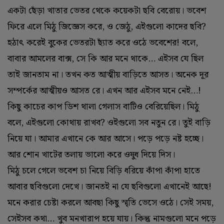
একটা ছেঁড়া খাতার ভেতর থেকে কয়েকটা ছবি বেরোয়। ভবেশ
ফিরে এলে মিঠু জিজ্ঞেস করে, ও জেঠু, এইগুলো কাদের ছবি?
হঠাৎ করেই বুকের ভেতরটা ছ্যাঁত করে ওঠে ভবেশের! বলে,
বাবার আমলের বাক্স, সে কি আর মনে থাকে… এইসব যে ছিল
তাই জানতাম না। তখন কত আত্মীয় বাড়িতে আসত। অনেক দূর
সম্পর্কের আত্মীয়ও আসত রে। এখন আর এইসব মনে নেই…!
কিছু কাচের কাপ ডিশ থালা গেলাস বাটিও বেরিয়েছিল। মিঠু
বলে, এইগুলো কোথায় রাখব? ওইগুলো সব নতুন রে। তুই বাড়ি
নিয়ে যা। আমার এখানে কে আর আসে। পড়ে পড়ে নষ্ট হচ্ছে।
আর শোন খাটের তলায় ভালো করে ওষুধ দিয়ে দিস।
মিঠু চলে গেলে ভবেশ চা নিয়ে বিড়ি ধরিয়ে কাঁপা কাঁপা হাতে
আবার ছবিগুলো দেখে। জানতই না যে ছবিগুলো এখানেই আছে!
মনে করার চেষ্টা করলে আবছা কিছু স্মৃতি ভেসে ওঠে। সেই সময়,
সেইসব কথা… খুব মনখারাপ হয়ে যায়। কিন্তু নামগুলো মনে পড়ে