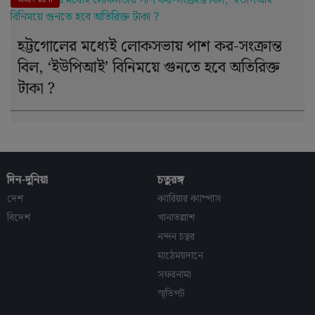
হট্টগোলের মধ্যেই লোকসভায় পাশ কর-সংক্রান্ত
বিল, ‘ইউপিআই’ বিনিময়ে গুনতে হবে অতিরিক্ত
টাকা ?
দিন-দুনিয়া
চতুরঙ্গ
দেশ
ক্যারিয়ার ক্যাম্পাস
বিদেশ
খানাতল্লাশ
নন্দন চত্বর
মাঠেময়দানে
সফরনামা
স্মৃতিপট