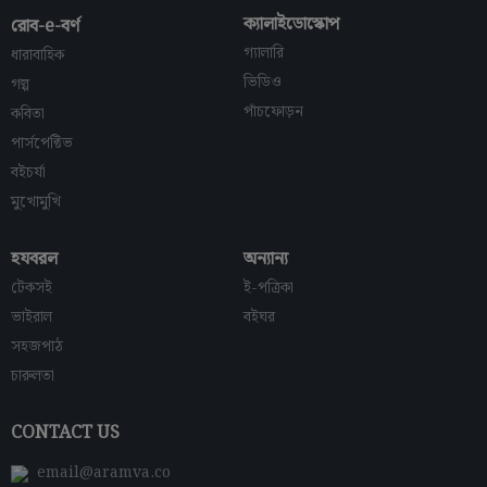
ক্যালাইডোস্কোপ
রোব-e-বর্ণ
গ্যালারি
ধারাবাহিক
ভিডিও
গল্প
পাঁচফোড়ন
কবিতা
পার্সপেক্টিভ
বইচর্যা
মুখোমুখি
হযবরল
অন্যান্য
টেকসই
ই-পত্রিকা
ভাইরাল
বইঘর
সহজপাঠ
চারুলতা
CONTACT US
email@aramva.co