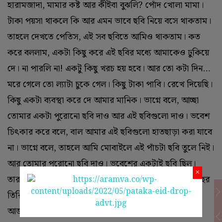
হারামজাদা, মামার কষ্ট আর কীইবা বুঝলি? পোঁদ খোলা মামা।
টাকা পয়সা থাকলে কি আর এমন ভাবে ছবি নিয়ে বসে থাকতাম।
তাহলে দেখতে পেতিস, এই সব ছবিতে আমিও থাকতাম। কত
করে বললাম, একটা কিছু করে এই ছবির মধ্যে আমাকেও ঢুকিয়ে
দে। না পারলি না! একটু কিছু খরচ হয় হবে। আর তো কটা দিন…
মরে গেলে তো ল্যাটা চুকে গেল। কিছু টাকা পাবি। রেখে দিয়েছি।
কিছু একটা ব্যবস্থা করে দে আমার মানিক। ভাগ্নে বলে, আচ্ছা
তোমার একটা পুরোনো ছবি দাও আর এই ছবিগুলো দাও। ভবেশ
চিৎকার করে বলে, বাল আমার এই ছবিগুলো হাতছাড়া করা যাবে
না। ভাগ্নে বলে, তাহলে আমি মোবাইলে এই পাঁচটা ছবি তুলে নিই।
আর তোমার পুরোনো ছবি দাও। ভবেশের একটাই ছবি ছিল।
×
তারপর আর কোনো ছবি তোলা হয়নি। শার্ট প্যান্ট পরা ছবি। বছর
তিরিশ বয়স তখন। ভাগ্নে বলে গেল, ঠিক আছে আমি দেখছি!
আজকে ফ্রেমের মধ্যে ওই পাঁচটা ছবি আটকে নিয়ে এসেছে।