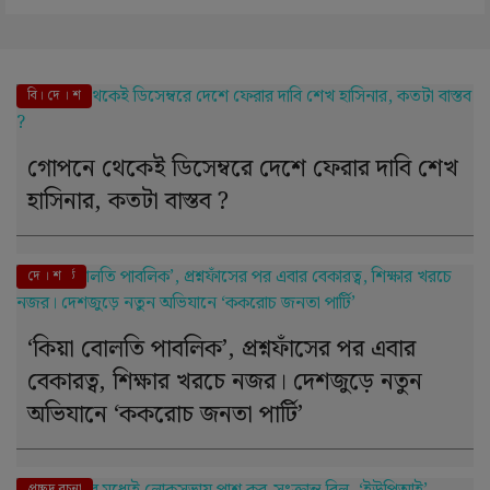
বি। দে । শ
গোপনে থেকেই ডিসেম্বরে দেশে ফেরার দাবি শেখ
হাসিনার, কতটা বাস্তব ?
এই মুহূর্তে
দে । শ
‘কিয়া বোলতি পাবলিক’, প্রশ্নফাঁসের পর এবার
বেকারত্ব, শিক্ষার খরচে নজর। দেশজুড়ে নতুন
অভিযানে ‘ককরোচ জনতা পার্টি’
দে । শ
প্রচ্ছদ রচনা