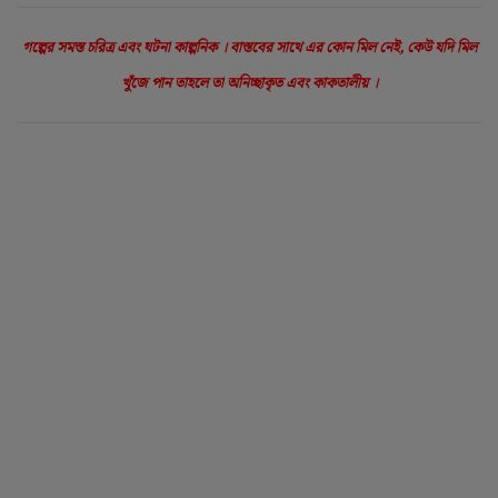
গল্পের সমস্ত চরিত্র এবং ঘটনা কাল্পনিক । বাস্তবের সাথে এর কোন মিল নেই, কেউ যদি মিল
খুঁজে পান তাহলে তা অনিচ্ছাকৃত এবং কাকতালীয় ।