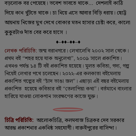
বড়লোক বর পেয়েছে। ভবেশ ভাবতে থাকে… দেশলাই কাঠি
দিয়ে কান খুঁটতে থাকে। চা নিয়ে এসে আবার বিড়ি ধরায়। ছোট্ট
আয়নায় নিজের মুখ দেখে বোকার মতন হাসার চেষ্টা করে, কালো
কুকুরটাও দাঁত বের করে হাসে ।
♦–♦♦–♦♦–♦
লেখক পরিচিতি:
জন্ম বরানগরে। লেখালেখি ২০০২ সাল থেকে।
প্রথম বই “শহর হয়ে যাক অনুলেখা”, ২০০৯ সালে প্রকাশিত।
এখনও পর্যন্ত ১৪ টি বই প্রকাশিত হয়েছে। মূলত কবিতা, গদ্য, গল্প
নিয়েই লেখার পথে চলেছেন। ২০২২-এর কলকাতা বইমেলায়
প্রকাশিত গল্পের বই “চাঁদ ভাঙা জল”। এছাড়া এই বছর বইমেলায়
প্রকাশিত হয়েছে কবিতার বই “তেলাপিয়া কথা”। বর্তমানে বাংলার
হারিয়ে যাওয়া লোকগান সংরক্ষণের কাজে যুক্ত।
চিত্রি পরিচিতি:
আলোকচিত্রি, কলমবাজ চিত্রকর
দেব সরকার
আরম্ভ প্রকাশনার একনিষ্ঠ সহযোগী। বারুইপুরের বাসিন্দা।