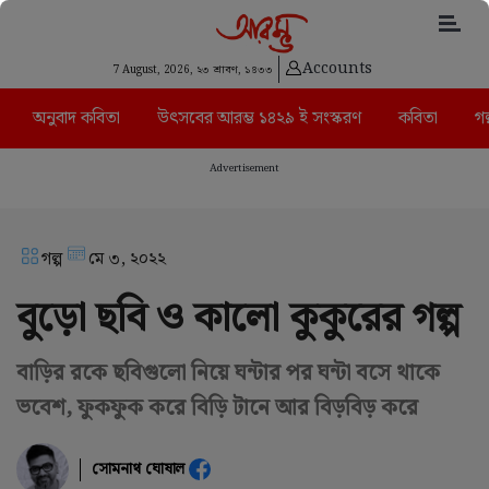
Accounts
7 August, 2026,
২৩ শ্রাবণ, ১৪৩৩
অনুবাদ কবিতা
উৎসবের আরম্ভ ১৪২৯ ই সংস্করণ
কবিতা
গল
Advertisement
গল্প
মে ৩, ২০২২
বুড়ো ছবি ও কালো কুকুরের গল্প
বাড়ির রকে ছবিগুলো নিয়ে ঘন্টার পর ঘন্টা বসে থাকে
ভবেশ, ফুকফুক করে বিড়ি টানে আর বিড়বিড় করে
সোমনাথ ঘোষাল