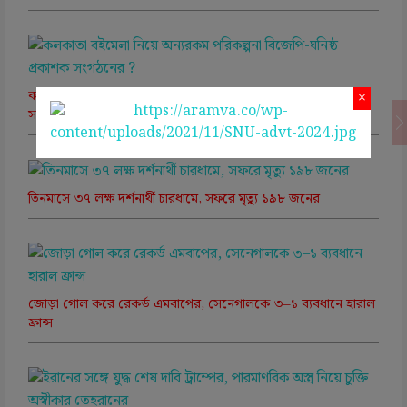
কলকাতা বইমেলা নিয়ে অন্যরকম পরিকল্পনা বিজেপি-ঘনিষ্ঠ প্রকাশক
×
সংগঠনের ?
তিনমাসে ৩৭ লক্ষ দর্শনার্থী চারধামে, সফরে মৃত্যু ১৯৮ জনের
জোড়া গোল করে রেকর্ড এমবাপের, সেনেগালকে ৩–১ ব্যবধানে হারাল
ফ্রান্স