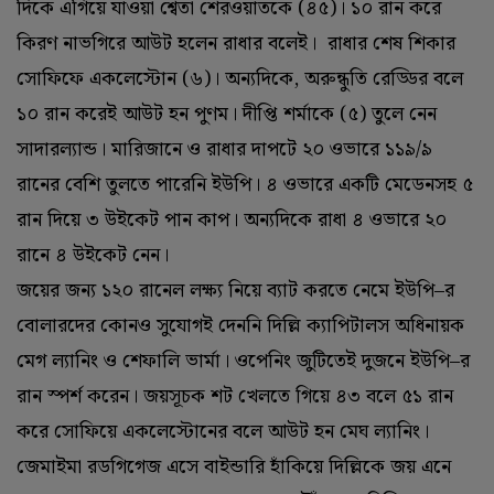
দিকে এগিয়ে যাওয়া শ্বেতা শেরওয়াতকে (‌৪৫)‌। ১০ রান করে
কিরণ নাভগিরে আউট হলেন রাধার বলেই। রাধার শেষ শিকার
সোফিফে একলেস্টোন (‌৬)‌। অন্যদিকে, অরুন্ধুতি রেড্ডির বলে
১০ রান করেই আউট হন পুণম। দীপ্তি শর্মাকে (‌৫)‌ তুলে নেন
সাদারল্যান্ড। মারিজানে ও রাধার দাপটে ২০ ওভারে ১১৯/‌৯
রানের বেশি তুলতে পারেনি ইউপি। ৪ ওভারে একটি মেডেনসহ ৫
রান দিয়ে ৩ উইকেট পান কাপ। অন্যদিকে রাধা ৪ ওভারে ২০
রানে ৪ উইকেট নেন।
জয়ের জন্য ১২০ রানেল লক্ষ্য নিয়ে ব্যাট করতে নেমে ইউপি–র
বোলারদের কোনও সুযোগই দেননি দিল্লি ক্যাপিটালস অধিনায়ক
মেগ ল্যানিং ও শেফালি ভার্মা। ওপেনিং জুটিতেই দুজনে ইউপি–র
রান স্পর্শ করেন। জয়সূচক শট খেলতে গিয়ে ৪৩ বলে ৫১ রান
করে সোফিয়ে একলেস্টোনের বলে আউট হন মেঘ ল্যানিং।
জেমাইমা রডগিগেজ এসে বাইন্ডারি হাঁকিয়ে দিল্লিকে জয় এনে