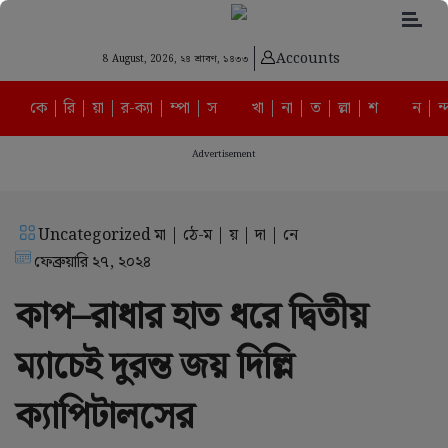
Accounts
8 August, 2026,
২৪ শ্রাবণ, ১৪৩৩
কে | রি | য়া | র-ক্যা | ম্পা | স
খা | না | ত | ল্লা | শ
ন | ন্
Advertisement
Uncategorized মা | ঠে-ম | য় | দা | নে
ফেব্রুয়ারি ২৭, ২০২৪
কাপ–রাধার হাত ধরে দ্বিতীয়
ম্যাচেই দুরন্ত জয় দিল্লি
ক্যাপিটালসের