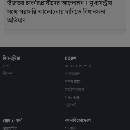
তীব্রতর চাকরিপ্রার্থীদের আন্দোলন ! মুখ্যমন্ত্রীর
সঙ্গে সরাসরি আলোচনার দাবিতে বিধানসভা
অভিযান
দিন-দুনিয়া
চতুরঙ্গ
দেশ
ক্যারিয়ার ক্যাম্পাস
বিদেশ
খানাতল্লাশ
নন্দন চত্বর
মাঠেময়দানে
সফরনামা
স্মৃতিপট
ক্যালাইডোস্কোপ
রোব-e-বর্ণ
গ্যালারি
ধারাবাহিক