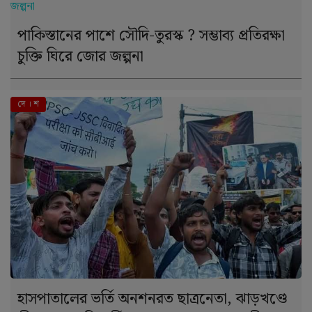
পাকিস্তানের পাশে সৌদি-তুরস্ক ? সম্ভাব্য প্রতিরক্ষা
চুক্তি ঘিরে জোর জল্পনা
দে । শ
হাসপাতালের ভর্তি অনশনরত ছাত্রনেতা, ঝাড়খণ্ডে