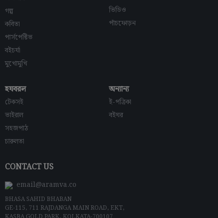
ভিডিও
গল্প
পাঁচফোড়ন
কবিতা
পার্সপেক্টিভ
বইচর্যা
মুখোমুখি
হযবরল
অন্যান্য
টেকসই
ই-পত্রিকা
ভাইরাল
বইঘর
সহজপাঠ
চারুলতা
CONTACT US
email@aramva.co
BHASA SAHID BHABAN
GE-115, 711 RAJDANGA MAIN ROAD, EKT,
KASBA GOLD PARK, KOLKATA-700107