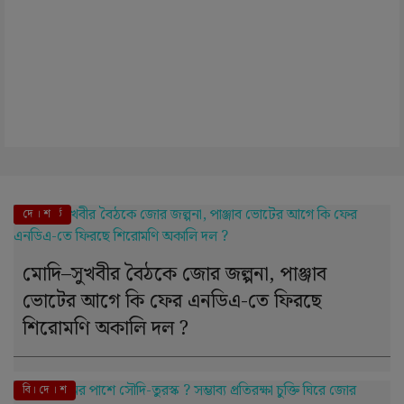
এই মুহূর্তে
দে । শ
মোদি–সুখবীর বৈঠকে জোর জল্পনা, পাঞ্জাব
ভোটের আগে কি ফের এনডিএ-তে ফিরছে
শিরোমণি অকালি দল ?
বি। দে । শ