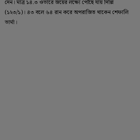
দেন। মাত্র ১৪.‌৩ ওভারে জয়ের লক্ষ্যে পৌঁছে যায় দিল্লি
(‌১২৩/‌১)‌। ৪৩ বলে ৬৪ রান করে অপরাজিত থাকেন শেফালি
ভার্মা।